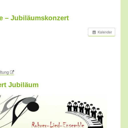
e – Jubiläumskonzert
0
Kalender
ltung
ert Jubiläum