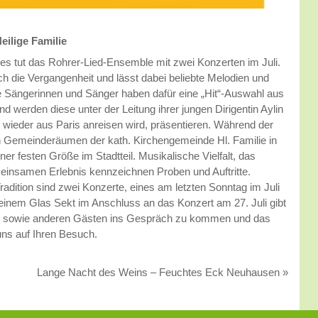
eilige Familie
ies tut das Rohrer-Lied-Ensemble mit zwei Konzerten im Juli.
ch die Vergangenheit und lässt dabei beliebte Melodien und
 Sängerinnen und Sänger haben dafür eine „Hit“-Auswahl aus
werden diese unter der Leitung ihrer jungen Dirigentin Aylin
 wieder aus Paris anreisen wird, präsentieren. Während der
n Gemeinderäumen der kath. Kirchengemeinde Hl. Familie in
er festen Größe im Stadtteil. Musikalische Vielfalt, das
einsamen Erlebnis kennzeichnen Proben und Auftritte.
adition sind zwei Konzerte, eines am letzten Sonntag im Juli
inem Glas Sekt im Anschluss an das Konzert am 27. Juli gibt
rn sowie anderen Gästen ins Gespräch zu kommen und das
 uns auf Ihren Besuch.
Lange Nacht des Weins – Feuchtes Eck Neuhausen
»