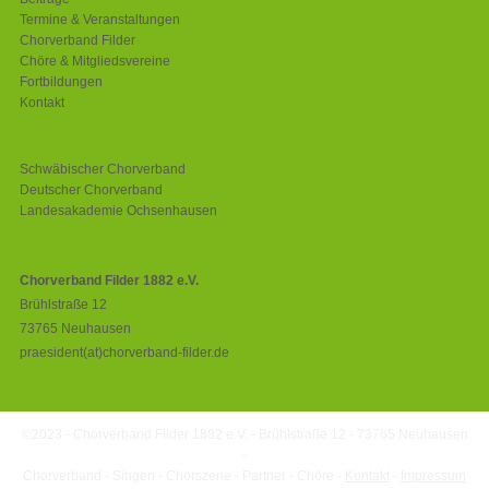
Termine & Veranstaltungen
Chorverband Filder
Chöre & Mitgliedsvereine
Fortbildungen
Kontakt
Links & Projekte
Schwäbischer Chorverband
Deutscher Chorverband
Landesakademie Ochsenhausen
Kontakt & Impressum
Chorverband Filder 1882 e.V.
Brühlstraße 12
73765 Neuhausen
praesident(at)chorverband-filder.de
©2023 - Chorverband Filder 1882 e.V. - Brühlstraße 12 - 73765 Neuhausen
-
Chorverband - Singen - Chorszene - Partner - Chöre -
Kontakt
-
Impressum