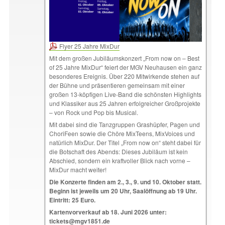
Flyer 25 Jahre MixDur
Mit dem großen Jubiläumskonzert „From now on – Best
of 25 Jahre MixDur“ feiert der MGV Neuhausen ein ganz
besonderes Ereignis. Über 220 Mitwirkende stehen auf
der Bühne und präsentieren gemeinsam mit einer
großen 13-köpfigen Live-Band die schönsten Highlights
und Klassiker aus 25 Jahren erfolgreicher Großprojekte
– von Rock und Pop bis Musical.
Mit dabei sind die Tanzgruppen Grashüpfer, Pagen und
ChoriFeen sowie die Chöre MixTeens, MixVoices und
natürlich MixDur. Der Titel „From now on“ steht dabei für
die Botschaft des Abends: Dieses Jubiläum ist kein
Abschied, sondern ein kraftvoller Blick nach vorne –
MixDur macht weiter!
Die Konzerte finden am 2., 3., 9. und 10. Oktober statt.
Beginn ist jeweils um 20 Uhr, Saalöffnung ab 19 Uhr.
Eintritt: 25 Euro.
Kartenvorverkauf ab 18. Juni 2026 unter:
tickets@mgv1851.de