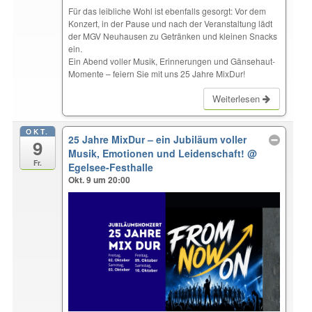
Für das leibliche Wohl ist ebenfalls gesorgt: Vor dem
Konzert, in der Pause und nach der Veranstaltung lädt
der MGV Neuhausen zu Getränken und kleinen Snacks
ein.
Ein Abend voller Musik, Erinnerungen und Gänsehaut-
Momente – feiern Sie mit uns 25 Jahre MixDur!
Weiterlesen
OKT.
25 Jahre MixDur – ein Jubiläum voller
9
Musik, Emotionen und Leidenschaft!
@
Fr.
Egelsee-Festhalle
Okt. 9 um 20:00