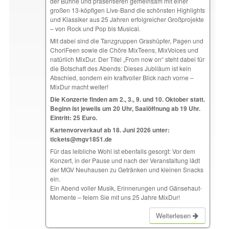
der Bühne und präsentieren gemeinsam mit einer
großen 13-köpfigen Live-Band die schönsten Highlights
und Klassiker aus 25 Jahren erfolgreicher Großprojekte
– von Rock und Pop bis Musical.
Mit dabei sind die Tanzgruppen Grashüpfer, Pagen und
ChoriFeen sowie die Chöre MixTeens, MixVoices und
natürlich MixDur. Der Titel „From now on“ steht dabei für
die Botschaft des Abends: Dieses Jubiläum ist kein
Abschied, sondern ein kraftvoller Blick nach vorne –
MixDur macht weiter!
Die Konzerte finden am 2., 3., 9. und 10. Oktober statt.
Beginn ist jeweils um 20 Uhr, Saalöffnung ab 19 Uhr.
Eintritt: 25 Euro.
Kartenvorverkauf ab 18. Juni 2026 unter:
tickets@mgv1851.de
Für das leibliche Wohl ist ebenfalls gesorgt: Vor dem
Konzert, in der Pause und nach der Veranstaltung lädt
der MGV Neuhausen zu Getränken und kleinen Snacks
ein.
Ein Abend voller Musik, Erinnerungen und Gänsehaut-
Momente – feiern Sie mit uns 25 Jahre MixDur!
Weiterlesen