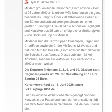
Flyer 25 Jahre MixDur
Mit dem großen Jubiläumskonzert „From now on – Best
of 25 Jahre MixDur“ feiert der MGV Neuhausen ein ganz
besonderes Ereignis. Über 220 Mitwirkende stehen auf
der Bühne und präsentieren gemeinsam mit einer
großen 13-köpfigen Live-Band die schönsten Highlights
und Klassiker aus 25 Jahren erfolgreicher Großprojekte
– von Rock und Pop bis Musical.
Mit dabei sind die Tanzgruppen Grashüpfer, Pagen und
ChoriFeen sowie die Chöre MixTeens, MixVoices und
natürlich MixDur. Der Titel „From now on“ steht dabei für
die Botschaft des Abends: Dieses Jubiläum ist kein
Abschied, sondern ein kraftvoller Blick nach vorne –
MixDur macht weiter!
Die Konzerte finden am 2., 3., 9. und 10. Oktober statt.
Beginn ist jeweils um 20 Uhr, Saalöffnung ab 19 Uhr.
Eintritt: 25 Euro.
Kartenvorverkauf ab 18. Juni 2026 unter:
tickets@mgv1851.de
Für das leibliche Wohl ist ebenfalls gesorgt: Vor dem
Konzert, in der Pause und nach der Veranstaltung lädt
der MGV Neuhausen zu Getränken und kleinen Snacks
ein.