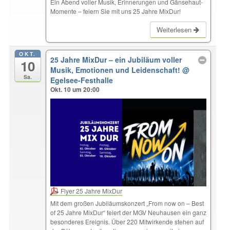
Ein Abend voller Musik, Erinnerungen und Gänsehaut-
Momente – feiern Sie mit uns 25 Jahre MixDur!
Weiterlesen
OKT.
25 Jahre MixDur – ein Jubiläum voller
10
Musik, Emotionen und Leidenschaft!
@
Sa.
Egelsee-Festhalle
Okt. 10 um 20:00
Flyer 25 Jahre MixDur
Mit dem großen Jubiläumskonzert „From now on – Best
of 25 Jahre MixDur“ feiert der MGV Neuhausen ein ganz
besonderes Ereignis. Über 220 Mitwirkende stehen auf