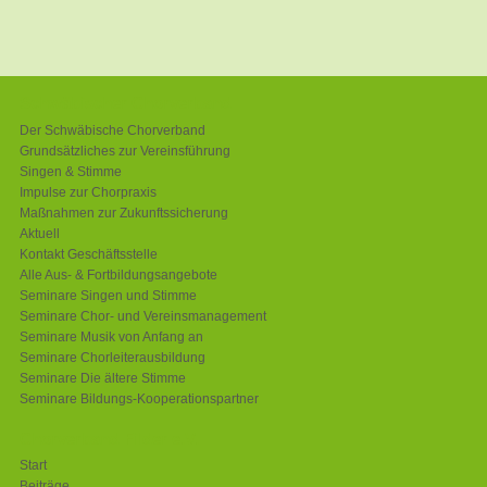
Schwäbischer Chorverband
Der Schwäbische Chorverband
Grundsätzliches zur Vereinsführung
Singen & Stimme
Impulse zur Chorpraxis
Maßnahmen zur Zukunftssicherung
Aktuell
Kontakt Geschäftsstelle
Alle Aus- & Fortbildungsangebote
Seminare Singen und Stimme
Seminare Chor- und Vereinsmanagement
Seminare Musik von Anfang an
Seminare Chorleiterausbildung
Seminare Die ältere Stimme
Seminare Bildungs-Kooperationspartner
Chorverband Filder e.V.
Start
Beiträge