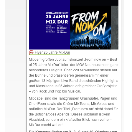
Flyer 25 Jahre MixDur
Mit dem großen Jubiläumskonzert „From now on – Best
of 25 Jahre MixDur“ feiert der MGV Neuhausen ein ganz
besonderes Ereignis. Über 220 Mitwirkende stehen auf
der Bühne und präsentieren gemeinsam mit einer
großen 13-köpfigen Live-Band die schönsten Highlights
und Klassiker aus 25 Jahren erfolgreicher Großprojekte
– von Rock und Pop bis Musical.
Mit dabei sind die Tanzgruppen Grashüpfer, Pagen und
ChoriFeen sowie die Chöre MixTeens, MixVoices und
natürlich MixDur. Der Titel „From now on“ steht dabei für
die Botschaft des Abends: Dieses Jubiläum ist kein
Abschied, sondern ein kraftvoller Blick nach vorne –
MixDur macht weiter!
Die Konzerte finden am 2., 3., 9. und 10. Oktober statt.