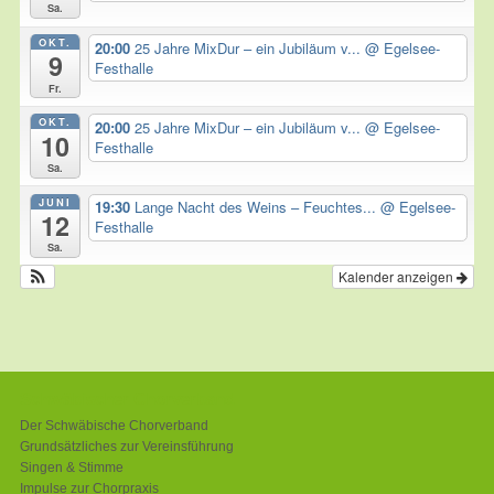
Sa.
OKT.
20:00
25 Jahre MixDur – ein Jubiläum v...
@ Egelsee-
9
Festhalle
Fr.
OKT.
20:00
25 Jahre MixDur – ein Jubiläum v...
@ Egelsee-
10
Festhalle
Sa.
JUNI
19:30
Lange Nacht des Weins – Feuchtes...
@ Egelsee-
12
Festhalle
Sa.
Kalender anzeigen
Schwäbischer Chorverband
Der Schwäbische Chorverband
Grundsätzliches zur Vereinsführung
Singen & Stimme
Impulse zur Chorpraxis