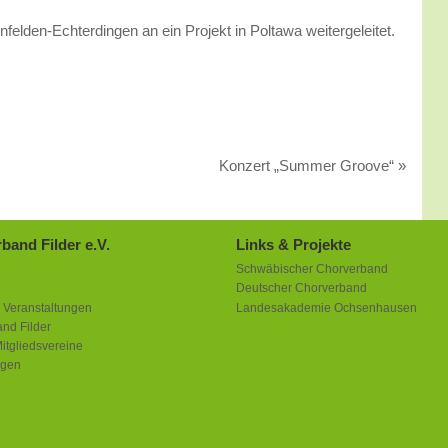
elden-Echterdingen an ein Projekt in Poltawa weitergeleitet.
Konzert „Summer Groove“
»
band Filder e.V.
Links & Projekte
Schwäbischer Chorverband
Deutscher Chorverband
 Veranstaltungen
Landesakademie Ochsenhausen
nd Filder
itgliedsvereine
ngen