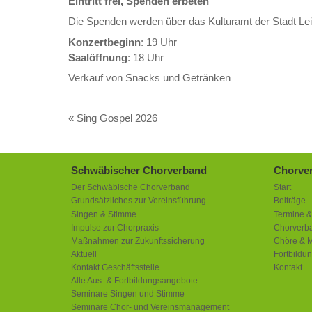
Eintritt frei, Spenden erbeten
Die Spenden werden über das Kulturamt der Stadt Leinf
Konzertbeginn
: 19 Uhr
Saalöffnung
: 18 Uhr
Verkauf von Snacks und Getränken
«
Sing Gospel 2026
Schwäbischer Chorverband
Chorver
Der Schwäbische Chorverband
Start
Grundsätzliches zur Vereinsführung
Beiträge
Singen & Stimme
Termine &
Impulse zur Chorpraxis
Chorverba
Maßnahmen zur Zukunftssicherung
Chöre & M
Aktuell
Fortbildu
Kontakt Geschäftsstelle
Kontakt
Alle Aus- & Fortbildungsangebote
Seminare Singen und Stimme
Seminare Chor- und Vereinsmanagement