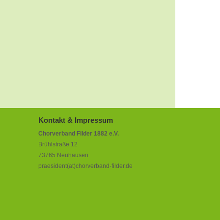
Kontakt & Impressum
Chorverband Filder 1882 e.V.
Brühlstraße 12
73765 Neuhausen
praesident(at)chorverband-filder.de