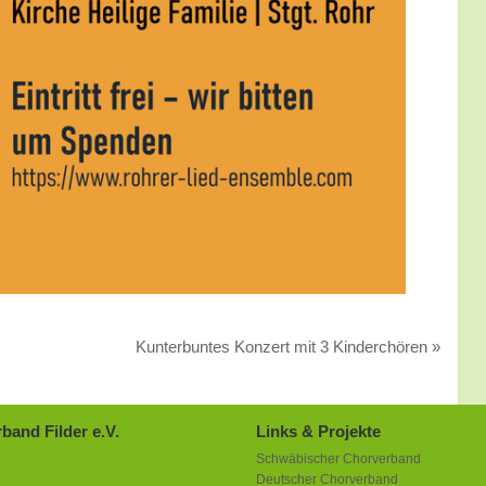
Kunterbuntes Konzert mit 3 Kinderchören
»
band Filder e.V.
Links & Projekte
Schwäbischer Chorverband
Deutscher Chorverband