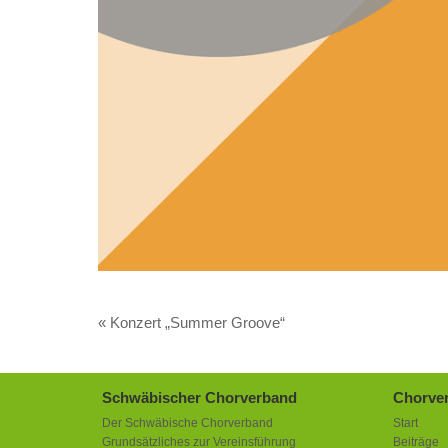
«
Konzert „Summer Groove“
Schwäbischer Chorverband
Chorver
Der Schwäbische Chorverband
Start
Grundsätzliches zur Vereinsführung
Beiträge