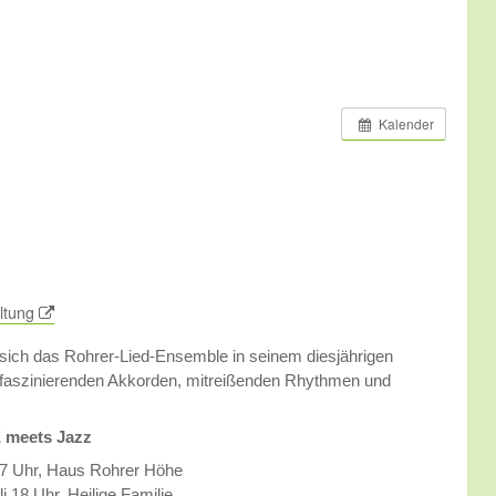
0
Kalender
ltung
 sich das Rohrer-Lied-Ensemble in seinem diesjährigen
 faszinierenden Akkorden, mitreißenden Rhythmen und
 meets Jazz
i 17 Uhr, Haus Rohrer Höhe
i 18 Uhr, Heilige Familie