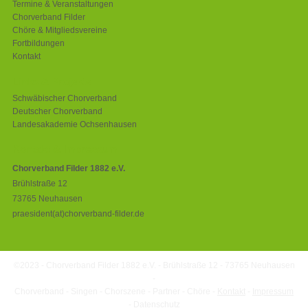
Termine & Veranstaltungen
Chorverband Filder
Chöre & Mitgliedsvereine
Fortbildungen
Kontakt
Links & Projekte
Schwäbischer Chorverband
Deutscher Chorverband
Landesakademie Ochsenhausen
Kontakt & Impressum
Chorverband Filder 1882 e.V.
Brühlstraße 12
73765 Neuhausen
praesident(at)chorverband-filder.de
©2023 - Chorverband Filder 1882 e.V. - Brühlstraße 12 - 73765 Neuhausen
-
Chorverband - Singen - Chorszene - Partner - Chöre -
Kontakt
-
Impressum
-
Datenschutz