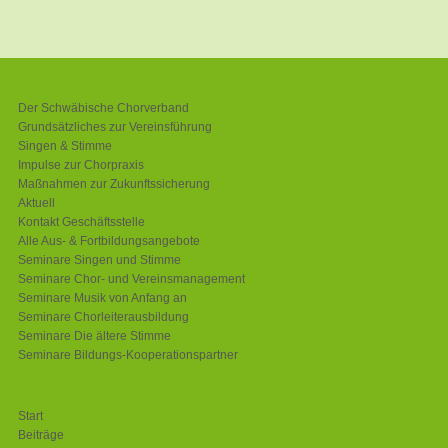
Schwäbischer Chorverband
Der Schwäbische Chorverband
Grundsätzliches zur Vereinsführung
Singen & Stimme
Impulse zur Chorpraxis
Maßnahmen zur Zukunftssicherung
Aktuell
Kontakt Geschäftsstelle
Alle Aus- & Fortbildungsangebote
Seminare Singen und Stimme
Seminare Chor- und Vereinsmanagement
Seminare Musik von Anfang an
Seminare Chorleiterausbildung
Seminare Die ältere Stimme
Seminare Bildungs-Kooperationspartner
Chorverband Filder e.V.
Start
Beiträge