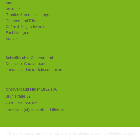
Start
Beiträge
Termine & Veranstaltungen
Chorverband Filder
Chöre & Mitgliedsvereine
Fortbildungen
Kontakt
Links & Projekte
Schwäbischer Chorverband
Deutscher Chorverband
Landesakademie Ochsenhausen
Kontakt & Impressum
Chorverband Filder 1882 e.V.
Brühlstraße 12
73765 Neuhausen
praesident(at)chorverband-filder.de
©2023 - Chorverband Filder 1882 e.V. - Brühlstraße 12 - 73765 Neuhausen
-