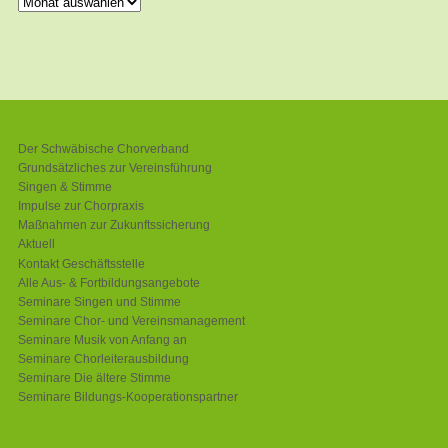
Archiv
Schwäbischer Chorverband
Der Schwäbische Chorverband
Grundsätzliches zur Vereinsführung
Singen & Stimme
Impulse zur Chorpraxis
Maßnahmen zur Zukunftssicherung
Aktuell
Kontakt Geschäftsstelle
Alle Aus- & Fortbildungsangebote
Seminare Singen und Stimme
Seminare Chor- und Vereinsmanagement
Seminare Musik von Anfang an
Seminare Chorleiterausbildung
Seminare Die ältere Stimme
Seminare Bildungs-Kooperationspartner
Chorverband Filder e.V.