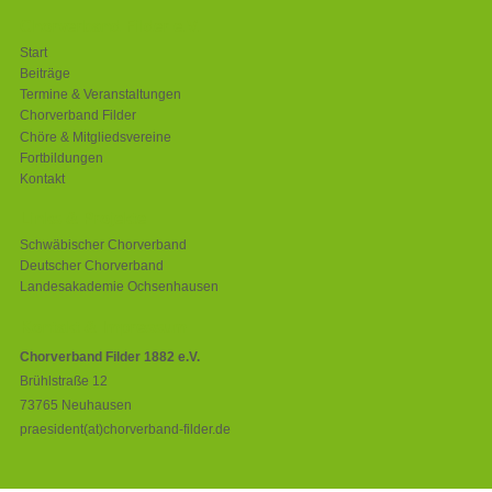
Chorverband Filder e.V.
Start
Beiträge
Termine & Veranstaltungen
Chorverband Filder
Chöre & Mitgliedsvereine
Fortbildungen
Kontakt
Links & Projekte
Schwäbischer Chorverband
Deutscher Chorverband
Landesakademie Ochsenhausen
Kontakt & Impressum
Chorverband Filder 1882 e.V.
Brühlstraße 12
73765 Neuhausen
praesident(at)chorverband-filder.de