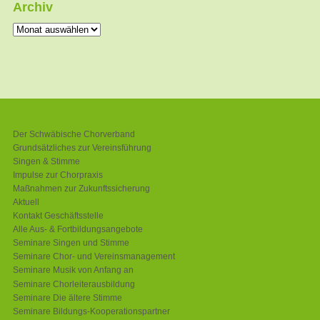
Archiv
Archiv
Schwäbischer Chorverband
Der Schwäbische Chorverband
Grundsätzliches zur Vereinsführung
Singen & Stimme
Impulse zur Chorpraxis
Maßnahmen zur Zukunftssicherung
Aktuell
Kontakt Geschäftsstelle
Alle Aus- & Fortbildungsangebote
Seminare Singen und Stimme
Seminare Chor- und Vereinsmanagement
Seminare Musik von Anfang an
Seminare Chorleiterausbildung
Seminare Die ältere Stimme
Seminare Bildungs-Kooperationspartner