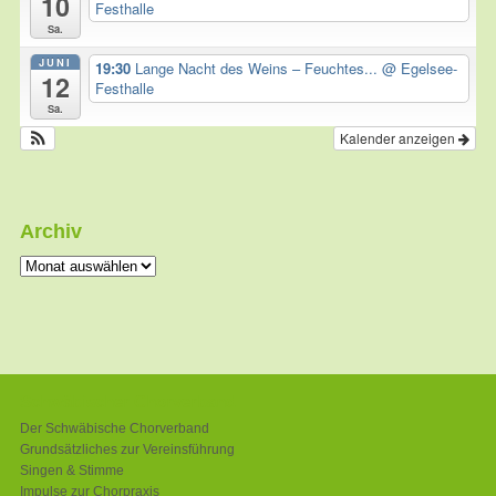
10
Festhalle
Sa.
JUNI
19:30
Lange Nacht des Weins – Feuchtes...
@ Egelsee-
12
Festhalle
Sa.
Kalender anzeigen
Archiv
Archiv
Schwäbischer Chorverband
Der Schwäbische Chorverband
Grundsätzliches zur Vereinsführung
Singen & Stimme
Impulse zur Chorpraxis